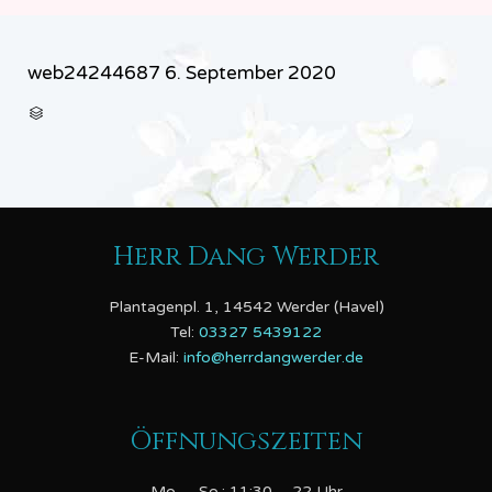
web24244687
6. September 2020
CATEGORY

Herr Dang Werder
Plantagenpl. 1, 14542 Werder (Havel)
Tel:
03327 5439122
E-Mail:
info@herrdangwerder.de
Öffnungszeiten
Mo. – So.: 11:30 – 22 Uhr