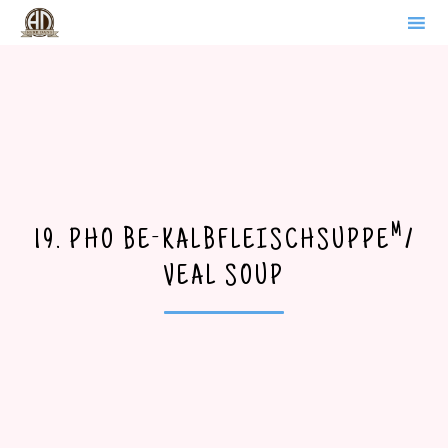
WERDER BRANDENBURG
Sk
to
co
M
19. PHO BE-KALBFLEISCHSUPPE
/
VEAL SOUP