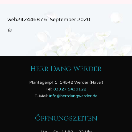
web24244687
6. September 2020
CATEGORY

Herr Dang Werder
Plantagenpl. 1, 14542 Werder (Havel)
Tel:
03327 5439122
E-Mail:
info@herrdangwerder.de
Öffnungszeiten
Mo. – So.: 11:30 – 22 Uhr