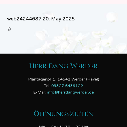
web24244687
20. May 2025
CATEGORY

Herr Dang Werder
Plantagenpl. 1, 14542 Werder (Havel)
Tel:
03327 5439122
E-Mail:
info@herrdangwerder.de
Öffnungszeiten
Mo. – So.: 11:30 – 22 Uhr