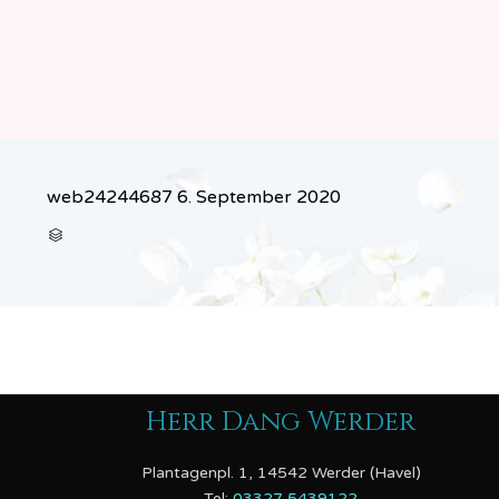
web24244687
6. September 2020
CATEGORY

Herr Dang Werder
Plantagenpl. 1, 14542 Werder (Havel)
Tel:
03327 5439122