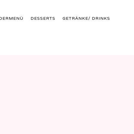
Skip
NDERMENÜ
DESSERTS
GETRÄNKE/ DRINKS
to
conte