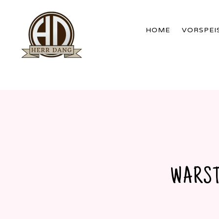
HOME
VORSPEI
WERDER
BRANDENBURG
WARS