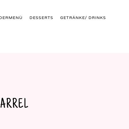
Skip
NDERMENÜ
DESSERTS
GETRÄNKE/ DRINKS
to
conte
BARREL