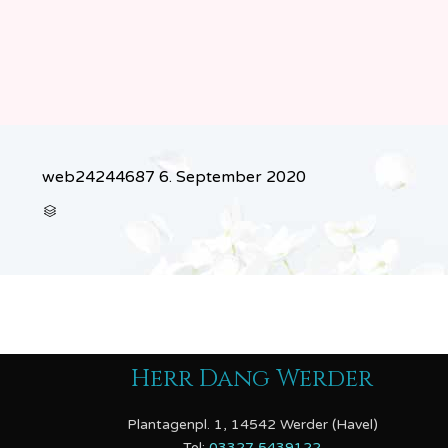
web24244687
6. September 2020
CATEGORY

Herr Dang Werder
Plantagenpl. 1, 14542 Werder (Havel)
Tel:
03327 5439122