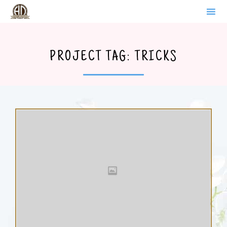
WERDER BRANDENBURG
Sk
to
PROJECT TAG:
TRICKS
co