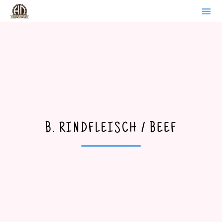
WERDER BRANDENBURG
Sk
to
co
B. RINDFLEISCH / BEEF