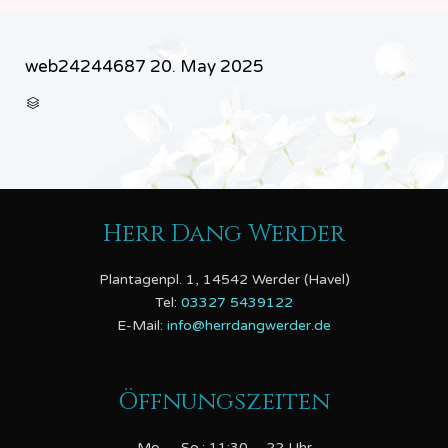
web24244687
20. May 2025
CATEGORY

Herr Dang Werder
Plantagenpl. 1, 14542 Werder (Havel)
Tel:
03327 5439122
E-Mail:
info@herrdangwerder.de
Öffnungszeiten
Mo. – So.: 11:30 – 22 Uhr