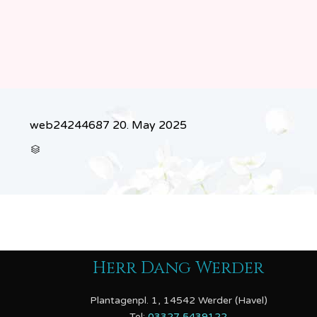
web24244687
20. May 2025
CATEGORY

Herr Dang Werder
Plantagenpl. 1, 14542 Werder (Havel)
Tel:
03327 5439122