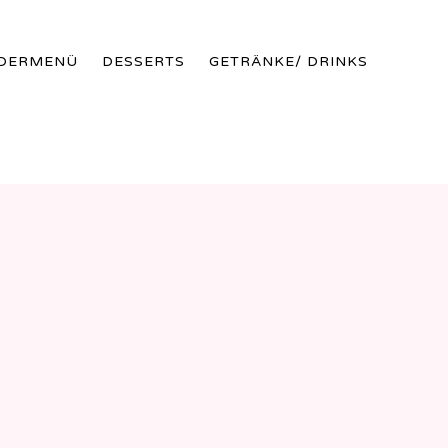
Skip
NDERMENÜ
DESSERTS
GETRÄNKE/ DRINKS
to
conte