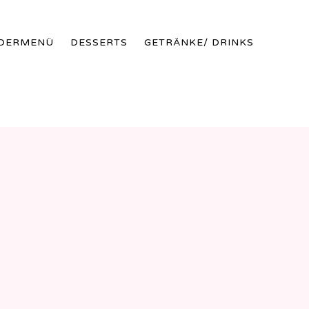
Skip
NDERMENÜ
DESSERTS
GETRÄNKE/ DRINKS
to
conte