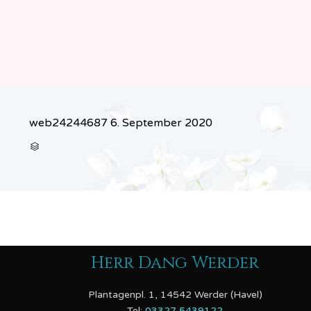
web24244687
6. September 2020
CATEGORY

Herr Dang Werder
Plantagenpl. 1, 14542 Werder (Havel)
Tel:
03327 5439122