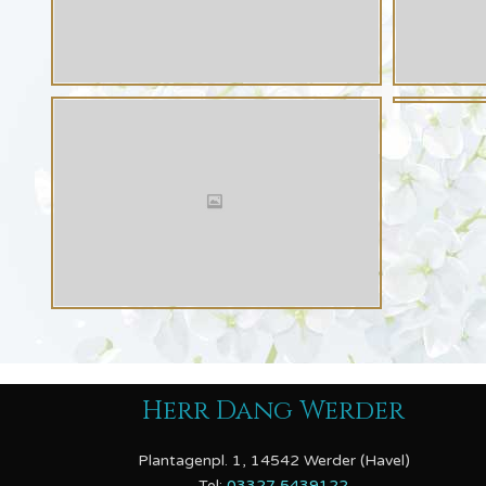
Herr Dang Werder
Plantagenpl. 1, 14542 Werder (Havel)
Tel:
03327 5439122