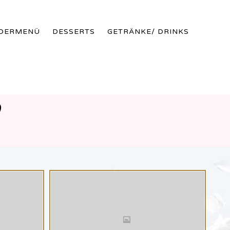
Skip
NDERMENÜ
DESSERTS
GETRÄNKE/ DRINKS
to
conte
P