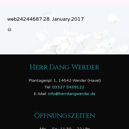
web24244687
28. January 2017
CATEGORY

Herr Dang Werder
Plantagenpl. 1, 14542 Werder (Havel)
Tel:
03327 5439122
E-Mail:
info@herrdangwerder.de
Öffnungszeiten
Mo. – So.: 11:30 – 22 Uhr