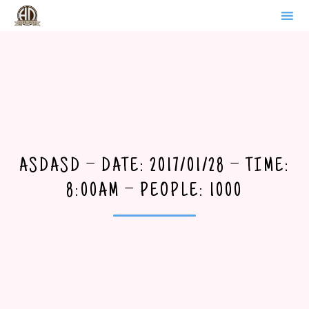
WERDER BRANDENBURG
Sk
to
co
ASDASD – DATE: 2017/01/28 – TIME:
8:00AM – PEOPLE: 1000