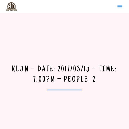
WERDER BRANDENBURG
Sk
to
co
KLJN – DATE: 2017/03/15 – TIME:
7:00PM – PEOPLE: 2