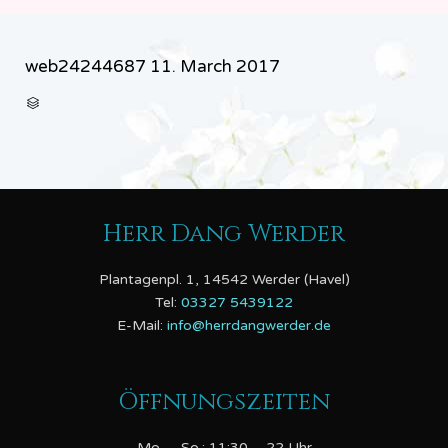
web24244687
11. March 2017
CATEGORY

Herr Dang Werder
Plantagenpl. 1, 14542 Werder (Havel)
Tel:
03327 5439122
E-Mail:
info@herrdangwerder.de
Öffnungszeiten
Mo. – So.: 11:30 – 22 Uhr