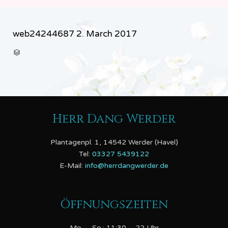
web24244687
2. March 2017
CATEGORY

Herr Dang Werder
Plantagenpl. 1, 14542 Werder (Havel)
Tel:
03327 5439122
E-Mail:
info@herrdangwerder.de
Öffnungszeiten
Mo. – So.: 11:30 – 22 Uhr