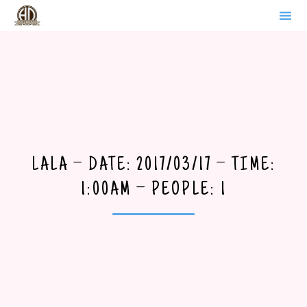
WERDER BRANDENBURG
Sk
to
co
LALA – DATE: 2017/03/17 – TIME:
1:00AM – PEOPLE: 1